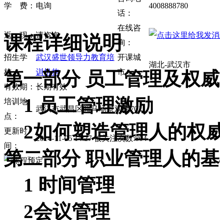
学 费：
电询
4008888780
话：
在线咨
返 现：
请咨询
课程详细说明
询：
招生学
武汉盛世领导力教育培
开课城
湖北-武汉市
校：
训机构
市：
第一部分 员工管理及权
有效期：
长期有效
1 员工管理激励
培训地
武汉市武昌区阅马场景观楼701
点：
2如何塑造管理人的权
更新时
2014-11-05 14:27 被关注次数:804
间：
第二部分 职业管理人的
1 时间管理
2会议管理