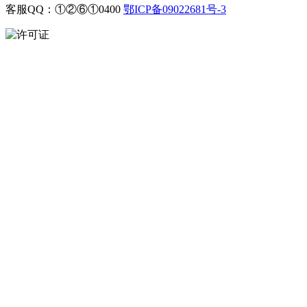
客服QQ：①②⑥①0400
鄂ICP备09022681号-3