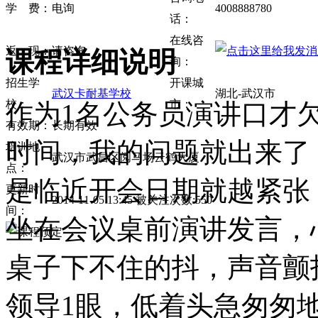
学 费：
电询
4008888780
话：
在线咨
返 现：
请咨询
课程详细说明
询：
招生学
开课城
武汉卡耐基学校
湖北-武汉市
校：
市：
作为1名公务员演讲口才
有效期：
长期有效
时间，我的问题就出来了
培训地
武汉市武昌区阅马场云鹤大厦
点：
是临近开会日期就越紧张
更新时
2014-11-05 13:45 被关注次数:550
间：
坐在会议桌前演讲发言，
桌子下不住的抖，声音颤
领导1眼，低着头急匆匆