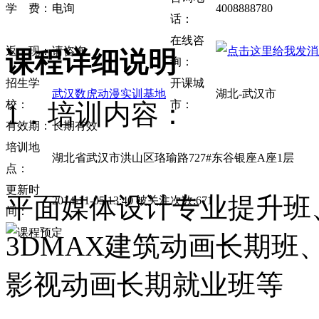
学 费：
电询
4008888780
话：
在线咨
返 现：
请咨询
课程详细说明
询：
招生学
开课城
武汉数虎动漫实训基地
湖北-武汉市
校：
市：
1．培训内容：
有效期：
长期有效
培训地
湖北省武汉市洪山区珞瑜路727#东谷银座A座1层
点：
更新时
平面媒体设计专业提升班
2014-11-05 13:40 被关注次数:671
间：
3DMAX建筑动画长期
影视动画长期就业班等