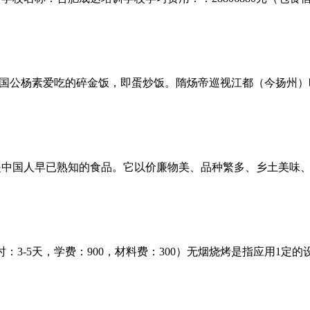
国公杨素爱吃的碎金饭，即蛋炒饭。隋炀帝巡视江都（今扬州）
是中国人早已熟知的食品。它以价廉物美、品种繁多、乡土美味
：3-5天，学费：900，材料费：300）无烟烧烤是指应用1定