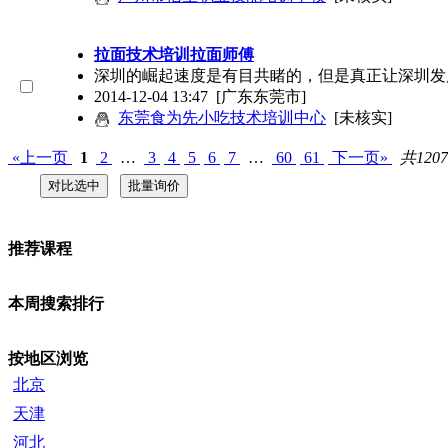
拉面技术培训拉面师傅
深圳的崛起速度是有目共睹的，但是真正让深圳发
2014-12-04 13:47
[广东东莞市]
东莞食为先小吃技术培训中心
[未核实]
«上一页
1
2
…
3
4
5
6
7
…
60
61
下一页»
共120
推荐课程
本周搜索排行
按地区浏览
北京
天津
河北