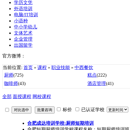
学历文凭
外语培训
电脑/IT培训
小语种
中小学幼儿
文体艺术
企业管理
出国留学
官方微博：
当前位置:
首页
»
课程
»
职业技能
»
中西餐饮
厨师
(725)
糕点
(222)
咖啡师
(43)
酒店管理
(41)
全部
面授课程
网校课程
标价
已认证学校
合肥成达培训学校:厨师短期培训
合肥短期厨师培训学校课程名称：短期厨师培训班 学