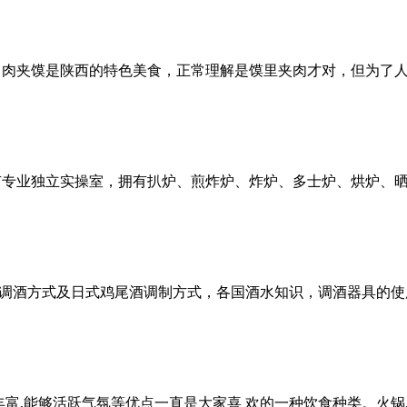
，肉夹馍是陕西的特色美食，正常理解是馍里夹肉才对，但为了
有专业独立实操室，拥有扒炉、煎炸炉、炸炉、多士炉、烘炉、
调酒方式及日式鸡尾酒调制方式，各国酒水知识，调酒器具的使
丰富,能够活跃气氛等优点一直是大家喜 欢的一种饮食种类。火锅