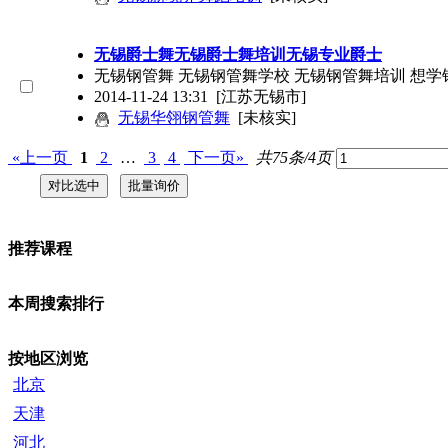
无锡爵士舞无锡爵士舞培训无锡专业爵士
无锡钢管舞 无锡钢管舞学校 无锡钢管舞培训 
2014-11-24 13:31
[江苏无锡市]
无锡华翎钢管舞
[未核实]
«上一页
1
2
…
3
4
下一页»
共75条/4页
推荐课程
本周搜索排行
按地区浏览
北京
天津
河北