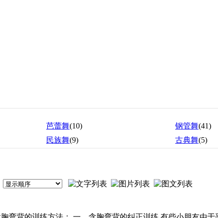
芭蕾舞
(10)
钢管舞
(41)
民族舞
(9)
古典舞
(5)
含胸弯背的训练方法： 一、含胸弯背的纠正训练 有些小朋友由于