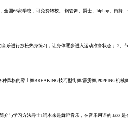
国66家学校，可免费转校。 钢管舞、爵士、hiphop、街舞
的音乐进行放松热身练习，让身体逐步进入运动准备状态； 2、
种风格的爵士舞BREAKING技巧型街舞/霹雳舞,P0PPING机
与学习方法爵士1词本来是舞蹈音乐，在音乐用语的 Jazz 是在