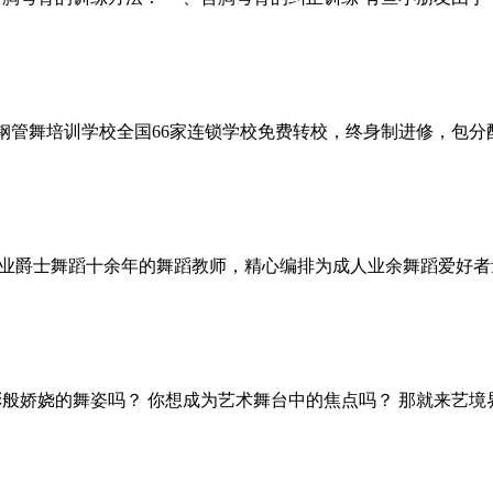
翎钢管舞培训学校全国66家连锁学校免费转校，终身制进修，包
业爵士舞蹈十余年的舞蹈教师，精心编排为成人业余舞蹈爱好者
彬般娇娆的舞姿吗？ 你想成为艺术舞台中的焦点吗？ 那就来艺境