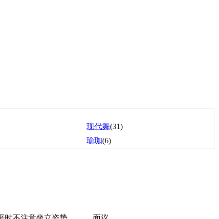
现代舞
(31)
瑜珈
(6)
平时不注意坐立姿势
面议