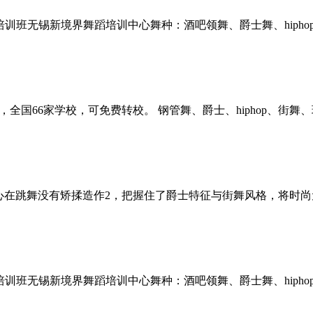
训班无锡新境界舞蹈培训中心舞种：酒吧领舞、爵士舞、hiphop、
国66家学校，可免费转校。 钢管舞、爵士、hiphop、街舞
心在跳舞没有矫揉造作2，把握住了爵士特征与街舞风格，将时
训班无锡新境界舞蹈培训中心舞种：酒吧领舞、爵士舞、hiphop、