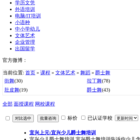
学历文凭
外语培训
电脑/IT培训
小语种
中小学幼儿
文体艺术
企业管理
出国留学
官方微博：
当前位置:
首页
»
课程
»
文体艺术
»
舞蹈
»
爵士舞
街舞
(30)
拉丁舞
(78)
肚皮舞
(19)
爵士舞
(43)
全部
面授课程
网校课程
标价
已认证学校
宜兴上元:宜兴少儿爵士舞培训
宜兴少儿爵士舞培训 宜兴爵士舞培训告诉你少儿