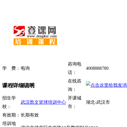
咨询电
学 费：
电询
4008888780
话：
在线咨
课程详细说明
返 现：
请咨询
询：
招生学
开课城
武汉凯文篮球培训中心
湖北-武汉市
校：
市：
有效期：
长期有效
培训地