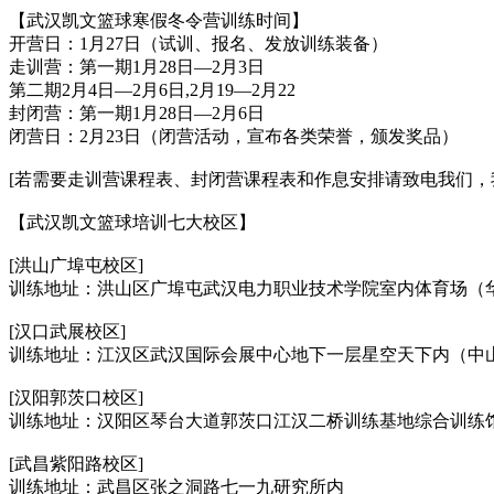
【武汉凯文篮球寒假冬令营训练时间】
开营日：1月27日（试训、报名、发放训练装备）
走训营：第一期1月28日—2月3日
第二期2月4日—2月6日,2月19—2月22
封闭营：第一期1月28日—2月6日
闭营日：2月23日（闭营活动，宣布各类荣誉，颁发奖品）
[若需要走训营课程表、封闭营课程表和作息安排请致电我们，
【武汉凯文篮球培训七大校区】
[洪山广埠屯校区]
训练地址：洪山区广埠屯武汉电力职业技术学院室内体育场（
[汉口武展校区]
训练地址：江汉区武汉国际会展中心地下一层星空天下内（中
[汉阳郭茨口校区]
训练地址：汉阳区琴台大道郭茨口江汉二桥训练基地综合训练
[武昌紫阳路校区]
训练地址：武昌区张之洞路七一九研究所内