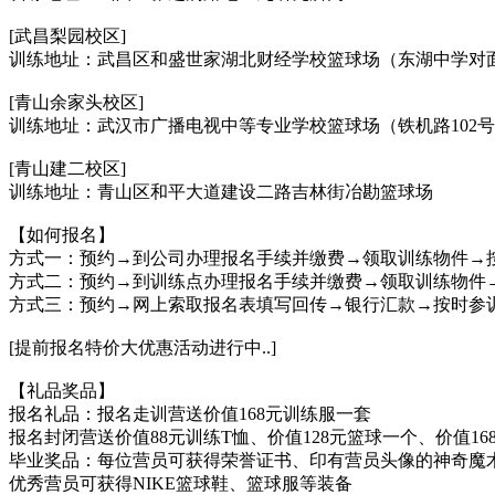
[武昌梨园校区]
训练地址：武昌区和盛世家湖北财经学校篮球场（东湖中学对
[青山余家头校区]
训练地址：武汉市广播电视中等专业学校篮球场（铁机路102
[青山建二校区]
训练地址：青山区和平大道建设二路吉林街冶勘篮球场
【如何报名】
方式一：预约→到公司办理报名手续并缴费→领取训练物件→
方式二：预约→到训练点办理报名手续并缴费→领取训练物件
方式三：预约→网上索取报名表填写回传→银行汇款→按时参
[提前报名特价大优惠活动进行中..]
【礼品奖品】
报名礼品：报名走训营送价值168元训练服一套
报名封闭营送价值88元训练T恤、价值128元篮球一个、价值1
毕业奖品：每位营员可获得荣誉证书、印有营员头像的神奇魔
优秀营员可获得NIKE篮球鞋、篮球服等装备