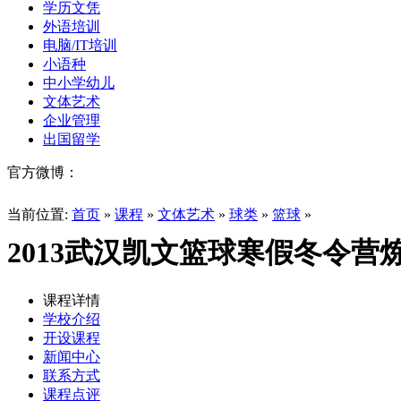
学历文凭
外语培训
电脑/IT培训
小语种
中小学幼儿
文体艺术
企业管理
出国留学
官方微博：
当前位置:
首页
»
课程
»
文体艺术
»
球类
»
篮球
»
2013武汉凯文篮球寒假冬令营
课程详情
学校介绍
开设课程
新闻中心
联系方式
课程点评