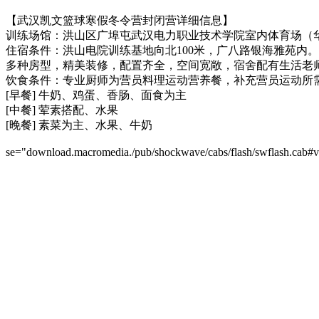
【武汉凯文篮球寒假冬令营封闭营详细信息】
训练场馆：洪山区广埠屯武汉电力职业技术学院室内体育场（
住宿条件：洪山电院训练基地向北100米，广八路银海雅苑内
多种房型，精美装修，配置齐全，空间宽敞，宿舍配有生活老
饮食条件：专业厨师为营员料理运动营养餐，补充营员运动所
[早餐] 牛奶、鸡蛋、香肠、面食为主
[中餐] 荤素搭配、水果
[晚餐] 素菜为主、水果、牛奶
se="download.macromedia./pub/shockwave/cabs/flash/swflash.cab#v