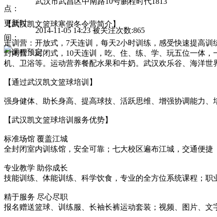
武汉市武昌区中南路10号鹏程时代1813
点：
更新时
【武汉凯文篮球寒假冬令营简介】
2014-11-05 14:23 被关注次数:865
间：
走训营：开放式，7天连训，每天2小时训练，感受快速提高训
封闭营：封闭式，10天连训，吃、住、练、学、玩五位一体
机、卫浴等。运动营养餐配水果和牛奶。武汉欢乐谷、海洋世
【通过武汉凯文篮球培训】
强身健体、助长身高、提高球技、活跃思维、增强协调能力、
【武汉凯文篮球培训服务优势】
标准场馆 覆盖江城
全封闭室内训练馆，安全可靠；七大校区遍布江城，交通便捷
专业教学 助你成长
技能训练、体能训练、科学饮食，专业的全方位系统课程；职
精于服务 尽心尽职
报名赠送篮球、训练服、长袖长裤运动套装；视频、图片、文