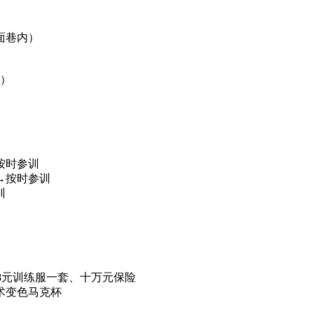
面巷内）
号）
按时参训
→按时参训
训
68元训练服一套、十万元保险
术变色马克杯