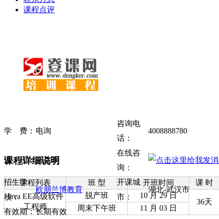
课程点评
咨询电
学 费：
电询
4008888780
话：
在线咨
课程详细说明
返 现：
请咨询
询：
招生学
开课城
课程列表
班 型
开班时间
课 时
欧朋兰博教育
湖北-武汉市
脱产班
10 月 29 日
Java EE高级软件
校：
市：
36天
工程师
周末下午班
11 月 03 日
有效期：
长期有效