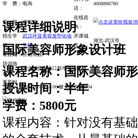
学 费：
电询
4008888780
话：
在线咨
返 现：
请咨询
课程详细说明
询：
招生学
武汉环亚美容发型化妆
开课城
湖北-武汉市
校：
学校
市：
国际美容师形象设计班
有效期：
长期有效
培训地
课程名称：国际美容师形
湖北武昌街道口新华书店七楼
点：
更新时
授课时间：半年
2014-11-05 14:06 被关注次数:904
间：
学费：5800元
课程内容：针对没有基础