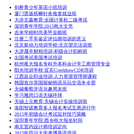
剑桥青少年英语小班培训
厦门莲坂槟榔针灸推拿就业班
大连文森教育:全国计算机二级考试
深圳青年学院:2015电大文凭
吉米学校时尚美甲全能班
注册二手车鉴定评估师培训的意义
北京新动力培训学校:北京望京法语班
大进晟丰财税培训:初级会计职称班
出国考试美国考试培训
杭州夜大报名专科升本科会计学工商管理专业
阳光培训学校:宜宾CoreldrawCDR培训
江西益众职业培训:人力资源管理师课程
韩国首尔异国探秘韩语乐玩交流冬令营
无锡葡萄牙语兴趣周末班
学习雅思口语无锡环球
无锡上元教育:无锡会计实操培训班
洛阳智诺教育多人报名考试互惠进行中
2015年初级会计考试应对技巧策略
深圳青年学院:西乡电大报名时间
南京室内设计师培训定向
2015年四川大学考博英语培训