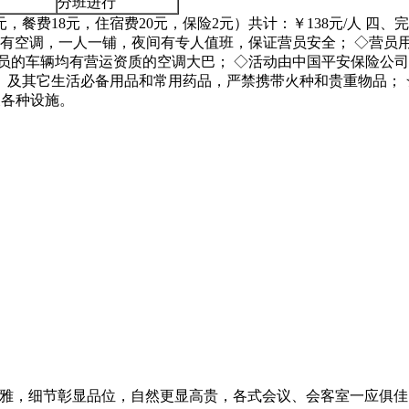
分班进行
，餐费18元，住宿费20元，保险2元）共计：￥138元/人 四
设有空调，一人一铺，夜间有专人值班，保证营员安全； ◇营员
员的车辆均有营运资质的空调大巴； ◇活动由中国平安保险公司
及其它生活必备用品和常用药品，严禁携带火种和贵重物品； 
及各种设施。
典雅，细节彰显品位，自然更显高贵，各式会议、会客室一应俱