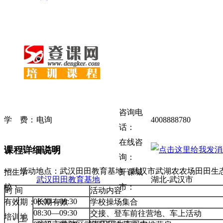
咨询电
学 费：
电询
4008888780
话：
在线咨
课程详细说明
返 现：
请咨询
询：
一、活动地点：武汉田田教育基地（武汉市武湖农农场田田生态
招生学
开课城
武汉田田教育基地
湖北-武汉市
校：
市：
时 间
活动内容
08:00—08:30
学校操场集合
有效期：
长期有效
08:30—09:30
交接、登车前往营地、车上活动
培训地
上