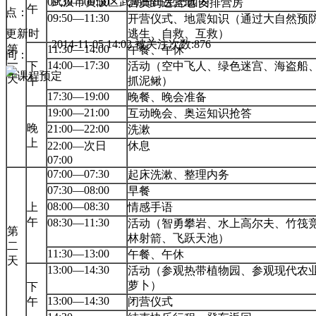
09:30—09:50
武汉市黄陂区武湖田田生态园内
营员到达营地 安排营房
午
点：
09:50—11:30
开营仪式、地震知识（通过大自然预
逃生、自救、互救）
更新时
2014-11-05 14:02 被关注次数:876
第
11:30—14:00
午餐、午休
间：
一
14:00—17:30
下
活动（空中飞人、绿色迷宫、海盗船
天
午
抓泥鳅）
17:30—19:00
晚餐、晚会准备
19:00—21:00
互动晚会、奥运知识抢答
晚
21:00—22:00
洗漱
上
22:00—次日
休息
07:00
07:00—07:30
起床洗漱、整理内务
07:30—08:00
早餐
08:00—08:30
上
情感手语
午
08:30—11:30
活动（智勇攀岩、水上高尔夫、竹筏
第
林射箭、飞跃天池）
二
11:30—13:00
午餐、午休
天
13:00—14:30
活动（参观热带植物园、参观现代农
萝卜）
下
13:00—14:30
午
闭营仪式