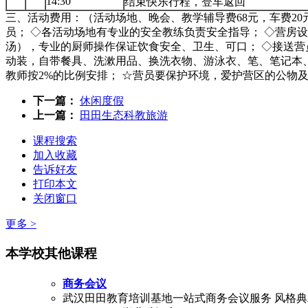
14:30
结束快乐行程，登车返回
三、活动费用：（活动场地、晚会、教学辅导费68元，车费20元
员； ◇各活动场地有专业的安全教练负责安全指导； ◇营房
汤），专业的厨师操作保证饮食安全、卫生、可口； ◇接送营
动装，自带餐具、洗漱用品、换洗衣物、游泳衣、笔、笔记本、
教师按2%的比例安排； ☆营员要保护环境，爱护营区的公物
下一篇：
休闲度假
上一篇：
田田生态科教旅游
课程搜索
加入收藏
告诉好友
打印本文
关闭窗口
更多 >
本学校其他课程
商务会议
武汉田田教育培训基地一站式商务会议服务 风格