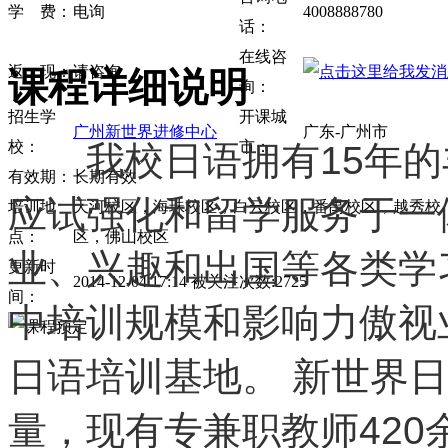
学 费：
电询
4008888780
话：
在线咨
返 现：
请咨询
课程详细说明
询：
招生学
开课城
广州新世界进修中心
广东-广州市
校：
市：
我校日语拥有15年的
有效期：
长期有效
应试强化和留学服务于一
培训地
天河校区，海珠校区，白云校区，番禺校区，越秀校
点：
区，佛山校区
业、兴趣和出国等各类学
更新时
2014-12-04 17:14 被关注次数:2725
间：
中培训规模和影响力傲视
日语培训基地。 新世界
量，现有专兼职教师420