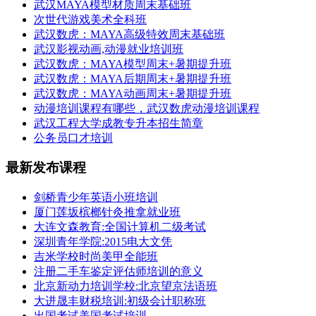
武汉MAYA模型材质周末基础班
次世代游戏美术全科班
武汉数虎：MAYA高级特效周末基础班
武汉影视动画,动漫就业培训班
武汉数虎：MAYA模型周末+暑期提升班
武汉数虎：MAYA后期周末+暑期提升班
武汉数虎：MAYA动画周末+暑期提升班
动漫培训课程有哪些，武汉数虎动漫培训课程
武汉工程大学成教专升本招生简章
公务员口才培训
最新发布课程
剑桥青少年英语小班培训
厦门莲坂槟榔针灸推拿就业班
大连文森教育:全国计算机二级考试
深圳青年学院:2015电大文凭
吉米学校时尚美甲全能班
注册二手车鉴定评估师培训的意义
北京新动力培训学校:北京望京法语班
大进晟丰财税培训:初级会计职称班
出国考试美国考试培训