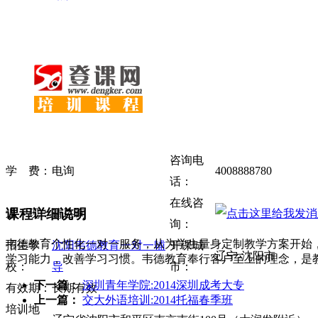
咨询电
学 费：
电询
4008888780
话：
在线咨
课程详细说明
返 现：
请咨询
询：
韦德教育个性化一对一服务，从为学生量身定制教学方案开始
招生学
沈阳韦德教育一对一辅
开课城
辽宁-沈阳市
学习能力，改善学习习惯。韦德教育奉行客户至上的理念，是
校：
导
市：
下一篇：
深圳青年学院:2014深圳成考大专
有效期：
长期有效
上一篇：
交大外语培训:2014托福春季班
培训地