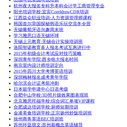
杭州夜大报名专科升本科会计学工商管理专业
阳光培训学校:宜宾CoreldrawCDR培训
江西益众职业培训:人力资源管理师课程
韩国首尔异国探秘韩语乐玩交流冬令营
无锡葡萄牙语兴趣周末班
学习雅思口语无锡环球
无锡上元教育:无锡会计实操培训班
洛阳智诺教育多人报名考试互惠进行中
2015年初级会计考试应对技巧策略
深圳青年学院:西乡电大报名时间
南京室内设计师培训定向
2015年四川大学考博英语培训
深圳梅林报名成考青年学院
哈尔滨会计证考前冲刺
日本留学申请中心日语考级
合肥中山学校:3D照片级效果图表现班
北京雅思托福学校:综合词汇单项VIP课程
合肥成达培训学校:厨师短期培训
金凌美食培训学校:正宗扬州炒饭培训班
徐州商务英语BEC培训班
苏州环亚琅文:苏州新概念英语辅导