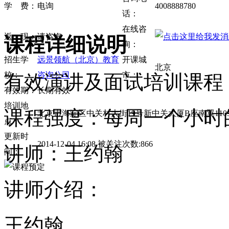
学 费：
电询
4008888780
话：
在线咨
返 现：
请咨询
课程详细说明
询：
招生学
远景领航（北京）教育
开课城
北京
校：
咨询公司
市：
有效演讲及面试培训课程
有效期：
长期有效
培训地
课程强度：每周一个小时
北京市海淀区中关村大街19号新中关大厦B座南翼110
点：
更新时
2014-12-04 16:08 被关注次数:866
讲师：王约翰
间：
讲师介绍：
王约翰