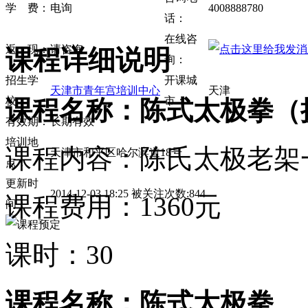
学 费：
电询
4008888780
话：
在线咨
返 现：
请咨询
课程详细说明
询：
招生学
开课城
天津市青年宫培训中心
天津
校：
市：
课程名称：陈式太极拳（
有效期：
长期有效
培训地
课程内容：陈氏太极老架
天津市和平区哈尔滨道18号
点：
更新时
2014-12-03 18:25 被关注次数:844
课程费用：1360元
间：
课时：30
课程名称：陈式太极拳