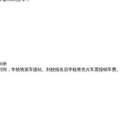
00
米
时间，学校将派车接站。到校报名后学校将凭火车票报销车费。