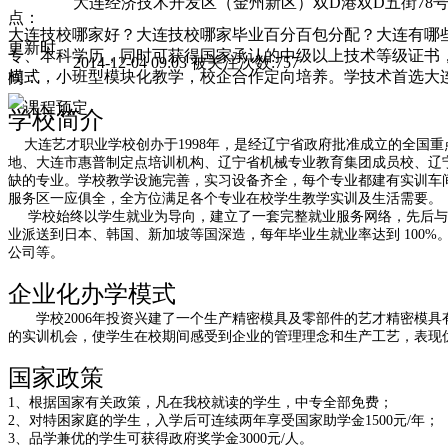
大连经济技术开发区（金州新区）双D港双D五街78
点：
大连技校哪家好？大连技校哪家毕业百分百包分配？大连有哪
更新时
专、本科学历，同时可获得国家承认的中级以上技术等级证书
2014-12-04 09:03 被关注次数:757
模式，小班型模块化教学，校企合作定向培养。学技术首选大
间：
学校简介
大连艺才职业学校
创办于
1998
年，是经辽宁省政府批准成立的全国重
地、大连市惠普制定点培训机构、辽宁省机械专业教育集团成员校、辽
缺的专业。学校教学设施完善，实习设备齐全，每个专业都建有实训车
服务区一应俱全，全方位满足各个专业在校学生教学实训及生活需要。
学校始终以学生就业为导向，建立了一套完整就业服务网络，先后与
业派送到日本、韩国、新加坡等国深造，每年毕业生就业率达到
100%
公司等。
企业化办学模式
学校
2006
年投资兴建了一个生产精密模具及零部件的艺才精密模具
的实训机会，使学生在校期间感受到企业的管理理念和生产工艺，表现
国家政策
1
、
根据国家有关政策，凡在我校就读的学生，中专全部免费；
2
、
对特困家庭的学生，入学后可连续两年享受国家助学金
1500
元
/
年；
3
、
品学兼优的学生可获得政府奖学金
3000
元
/
人。