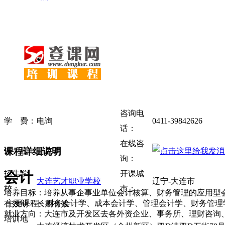
咨询电
学 费：
电询
0411-39842626
话：
在线咨
课程详细说明
返 现：
请咨询
询：
会计
招生学
开课城
大连艺才职业学校
辽宁-大连市
校：
市：
培养目标：培养从事企事业单位会计核算、财务管理的应用型
主要课程：财务会计学、成本会计学、管理会计学、财务管理
有效期：
长期有效
就业方向：大连市及开发区去各外资企业、事务所、理财咨询
培训地