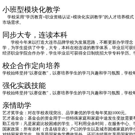
小班型
模块化教学
学校采用“学历教育
+
职业资格认证
+
模块化实训教学”的人才培养模
市场需求。
同步大专，连读本科
学校今年来以打造大连市品牌学校为发展思路，不断更新办学理念
学，为学生提供了中专，大专，本科在校连读的教学体系，毕业后可获
经济职业学院合作办学，学生毕业后可获得全日制统招大学专科学历。
校企合作定向培养
学校始终坚持“以赛促教”，以赛培养学生的学习兴趣和学习氛围，学校
强化实践技能
学校始终坚持“以赛促教”，以赛培养学生的学习兴趣和学习氛围，学校
亲情助学
艺才奖学金：对在学校表现突出、品学兼优的学生每年奖励
1000
元。
艺才基金会：基金会的资金用于一些特殊家庭和家庭中途发生变故需要
勤工俭学：凡是家庭比较困难的学生，可利用业余时间，在服务中心、
国家政策：所有农村（含县镇非农）户口的学生以及城市困难家庭的学
对特困家庭学生，除享受国家免学费政策外，还可连续两年享受国家助