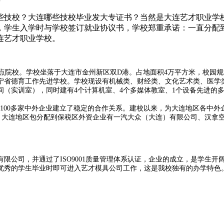
号
些技校？大连哪些技校毕业发大专证书？当然是大连艺才职业学
，学生入学时与学校签订就业协议书，学校郑重承诺：一直分配
连艺才职业学校。
点院校。学校坐落于大连市金州新区双
D
港。占地面积
4
万平方米，校园规
宁省德育工作先进学校。学校现设有机械类、财经类、文化艺术类、医学
间（实训室），同时建有
4
个计算机室、
4
个多媒体教室、
1
个设备先进的
100
多家中外企业建立了稳定的合作关系。建校以来，为大连地区各中外
。大连地区包分配到保税区外资企业有一汽大众（大连）有限公司、汉拿
有限公司，并通过了
ISO9001
质量管理体系认证，企业的成立，是学生开
优秀的学生毕业时即可进入艺才模具公司工作，这是我校独有的办学特色