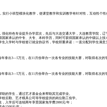
式，实行小班型模块化教学，使课堂教学和实训教学有针对性，互动性个性
，强化特色专业提升办学层次，先后与大连交通大学，大连教育学院，辽
得国家承认的中专、大专、本科学历，同时可获得国家承认的中级以上技
学生入学时与学校签订就业协议书，学校郑重承诺：一直分配到学生满意
每年拿出
3
—
5
万元，在
11
月份举办一次各专业的技能大赛，对取得名次的
每年拿出
3
—
5
万元，在
11
月份举办一次各专业的技能大赛，对取得名次的
帮助的学生，通过艺才基金会来帮助其完成学业。
学校后勤、艺才模具公司等学校提供的岗位勤工俭学。
生，入学后可连续两年享受国家免学费
2880
元
/
年；
学金
1500
元
/
年；