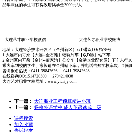
品学兼优的学生可获得政府奖学金
3000
元
/
人；
大连艺才职业学校
微信
大连艺才职业学校
微博
地址：大连经济技术开发区（金州新区）双
D
港双
D
五街
78
号
1
大连市内可乘【大连
--
金石滩】轻轨列车【双
D
港】站下车
2
金州区内可乘【金州
--
董家沟】公交车【金港企业配套园】下车东行
1
乘火车到校的学生、家长请在金州站下车，并电话告知学校车次、到站
咨询报名热线：
0411-39842626 0411-39842628
在线咨询
QQ:1514726369 2794214038
大连艺才职业学校
网址：
www.yicaijy.com
下一篇：
大连鹏业工程预算精讲小班
上一篇：
扬格外语学校:成人英语速成二级
课程搜索
加入收藏
告诉好友