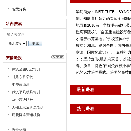
暂无分类
学院简介：INSTITUTE S
湖北省教育厅领导的普通全日制高
站内搜索
地面积1610亩，学校现有教职员
性高职院校”、“全国重点建设职
才培养示范基地。”学校整体办
校立足湖北、辐射全国，面向先
意识、国际化意识）”、“五种能
友情链接
才；坚持走“以服务为宗旨，以就
牌、质量、特色”在同类高校中享有
武汉金领职业培训
色的人才培养模式。培养的高技能..
甘肃东科学校
中华蒙山派
最新课程
武汉平凡模具培训
华中高级职校
无锡上元造价员培训
热门课程
建鹏网络营销机构
湖北华图