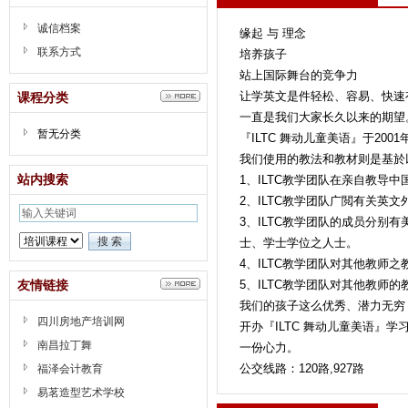
诚信档案
缘起 与 理念
联系方式
培养孩子
站上国际舞台的竞争力
让学英文是件轻松、容易、快速
课程分类
一直是我们大家长久以来的期望
暂无分类
『ILTC 舞动儿童美语』于20
我们使用的教法和教材则是基於
站内搜索
1、ILTC教学团队在亲自教导
2、ILTC教学团队广閲有关英
3、ILTC教学团队的成员分
士、学士学位之人士。
4、ILTC教学团队对其他教师
友情链接
5、ILTC教学团队对其他教师的
我们的孩子这么优秀、潜力无穷
四川房地产培训网
开办『ILTC 舞动儿童美语
南昌拉丁舞
一份心力。
公交线路：120路,927路
福泽会计教育
易茗造型艺术学校