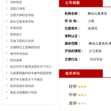
华科同济
公司档案
武职订单班
机构名称：
舞动儿童美语
合肥天择职业学校
所 在 地：
上海
南京王春美容学校
学苑培训
注册资本：
未填写
国美设计
资料认证：
艾迪飞思科认培训
服务范围：
舞动儿童美语,
无锡明日之星舞蹈培训
开设的课程：
少儿英语,
春华学历培训
主营行业：
培训学校
绍兴函授
哈尔滨学大教育道里区学习中心
云南爱因森科技专修学院国贸校
相关评论
区
西宁学大教育大十字校区
杭州语泉外语培训
新起点电脑设计培训