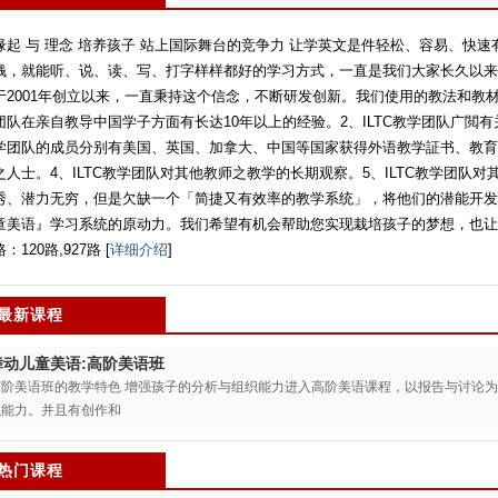
缘起 与 理念 培养孩子 站上国际舞台的竞争力 让学英文是件轻松、容易、快
钱，就能听、说、读、写、打字样样都好的学习方式，一直是我们大家长久以来的期
于2001年创立以来，一直秉持这个信念，不断研发创新。我们使用的教法和教材
团队在亲自教导中国学子方面有长达10年以上的经验。2、ILTC教学团队广閲有
学团队的成员分别有美国、英国、加拿大、中国等国家获得外语教学証书、教育
之人士。4、ILTC教学团队对其他教师之教学的长期观察。5、ILTC教学团队
秀、潜力无穷，但是欠缺一个「简捷又有效率的教学系统」，将他们的潜能开发出
童美语』学习系统的原动力。我们希望有机会帮助您实现栽培孩子的梦想，也让
路：120路,927路 [
详细介绍
]
最新课程
舞动儿童美语:高阶美语班
高阶美语班的教学特色 增强孩子的分析与组织能力进入高阶美语课程，以报告与讨论
织能力。并且有创作和
热门课程