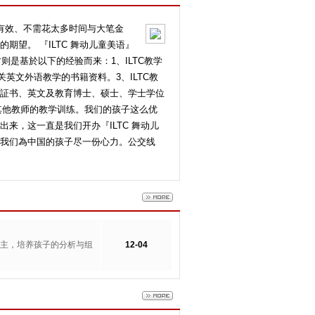
速有效、不需花太多时间与大笔金
望。 『ILTC 舞动儿童美语』
则是基於以下的经验而来：1、ILTC教学
关英文外语教学的书籍资料。3、ILTC教
証书、英文及教育博士、硕士、学士学位
对其他教师的教学训练。我们的孩子这么优
来，这一直是我们开办『ILTC 舞动儿
我们為中国的孩子尽一份心力。公交线
为主，培养孩子的分析与组
12-04