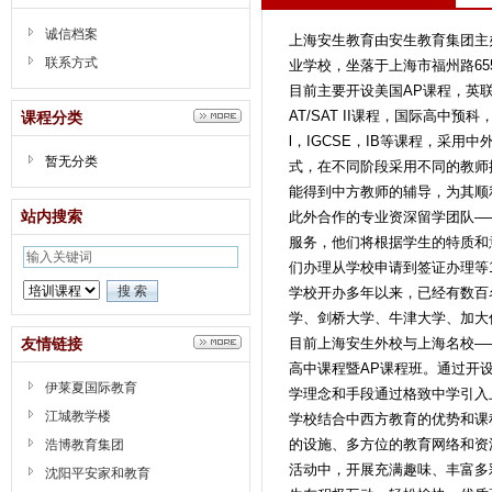
诚信档案
上海安生教育由安生教育集团主
联系方式
业学校，坐落于上海市福州路65
目前主要开设美国AP课程，英
AT/SAT II课程，国际高中预科，
课程分类
l，IGCSE，IB等课程，采
暂无分类
式，在不同阶段采用不同的教师
能得到中方教师的辅导，为其顺
站内搜索
此外合作的专业资深留学团队—
服务，他们将根据学生的特质和
们办理从学校申请到签证办理等
学校开办多年以来，已经有数百
学、剑桥大学、牛津大学、加大
友情链接
目前上海安生外校与上海名校—
高中课程暨AP课程班。通过开
伊莱夏国际教育
学理念和手段通过格致中学引入
江城教学楼
学校结合中西方教育的优势和课
的设施、多方位的教育网络和资
浩博教育集团
活动中，开展充满趣味、丰富多
沈阳平安家和教育