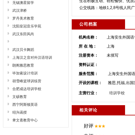
生在积极互动、轻松愉快、优质
无锡澳星留学
公交线路：地铁1,2,8号线人民
武汉津桥
罗丹美术教育
公司档案
沈阳皇冠音乐学苑
武汉东田风尚
机构名称：
上海安生外国语
所 在 地：
上海
武汉贝卡舞蹈
注册资本：
未填写
上海汉之音对外汉语培训
资料认证：
朗阁雅思教育
毕加索设计培训
服务范围：
上海安生外国语
胡雪峰篮球训练营
开设的课程：
雅思,托福,出国英语
合肥成达培训学校
主营行业：
培训学校
文硕教育
西宁阿斯顿英语
相关评论
绍兴函授
聿文斋教育中心