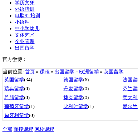
学历文凭
外语培训
电脑/IT培训
小语种
中小学幼儿
文体艺术
企业管理
出国留学
官方微博：
当前位置:
首页
»
课程
»
出国留学
»
欧洲留学
»
英国留学
英国留学
(34)
德国留学
(6)
法国留
瑞典留学
(0)
丹麦留学
(0)
芬兰留
希腊留学
(0)
捷克留学
(0)
意大利
葡萄牙留学
(1)
比利时留学
(1)
爱尔兰
匈牙利留学
(0)
全部
面授课程
网校课程