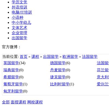
学历文凭
外语培训
电脑/IT培训
小语种
中小学幼儿
文体艺术
企业管理
出国留学
官方微博：
当前位置:
首页
»
课程
»
出国留学
»
欧洲留学
»
法国留学
英国留学
(34)
德国留学
(6)
法国留
瑞典留学
(0)
丹麦留学
(0)
芬兰留
希腊留学
(0)
捷克留学
(0)
意大利
葡萄牙留学
(1)
比利时留学
(1)
爱尔兰
匈牙利留学
(0)
全部
面授课程
网校课程