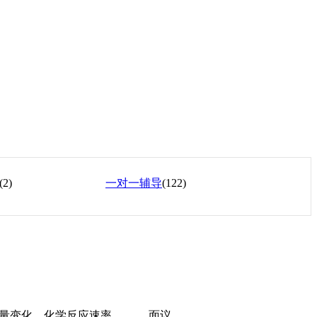
(2)
一对一辅导
(122)
量变化、化学反应速率
面议