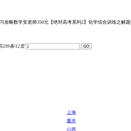
攻略数学安老师350元【绝对高考系列2】化学综合训练之解题技
共239条/12页
上海
重庆
山西