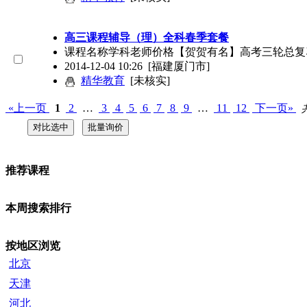
高三课程辅导（理）全科春季套餐
课程名称学科老师价格【贺贺有名】高考三轮总复习
2014-12-04 10:26
[福建厦门市]
精华教育
[未核实]
«上一页
1
2
…
3
4
5
6
7
8
9
…
11
12
下一页»
推荐课程
本周搜索排行
按地区浏览
北京
天津
河北