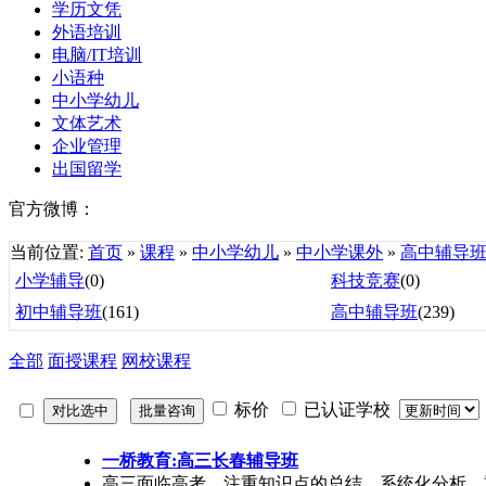
学历文凭
外语培训
电脑/IT培训
小语种
中小学幼儿
文体艺术
企业管理
出国留学
官方微博：
当前位置:
首页
»
课程
»
中小学幼儿
»
中小学课外
»
高中辅导
小学辅导
(0)
科技竞赛
(0)
初中辅导班
(161)
高中辅导班
(239)
全部
面授课程
网校课程
标价
已认证学校
一桥教育:高三长春辅导班
高三面临高考，注重知识点的总结、系统化分析、