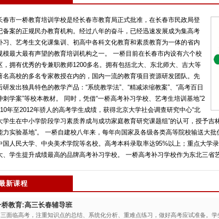
长春市一桥教育培训学校是经长春市教育局正式批准，在长春市民政局登
记备案的正规民办教育机构。经过八年的奋斗，已经迅速发展成为集高考
补习、艺考生文化课集训、初高中各科文化教育和素质教育为一体的省内
规模最大最有声望的教育培训机构之一。 一桥目前在长春市内设有六个校
区，拥有优秀的专兼职教师1200多名。拥有包括北大、东北师大、吉大等
著名高校的多名专家教授在内的，国内一流的教育项目资源研发团队。先
后研发出独具特色的教学产品：“系统教学法”、“精减浓缩教案”、“高考百日
冲刺学案”等校本教材。 同时，凭借“一桥高考补习学校、艺考生培训基地”2
010年至2012年骄人的高考学生成绩，获得北京大学社会调查研究中心“北
大学生在中小学阶段学习素质养成与成功家庭教育研究课题组”的认可，授予吉
能力实验基地”。 一桥自建校八年来，每年向国家及各级各类高等院校输送大
中国人民大学、中央美术学院等名校。高考本科录取率达95%以上；重点大学录
大、学生提升成绩最高的品牌高考补习学校。 一桥高考补习学校作为东北三省艺术生
最新课程
一桥教育:高三长春辅导班
高三面临高考，注重知识点的总结、系统化分析、重难点练习，做好高考应试准备。学