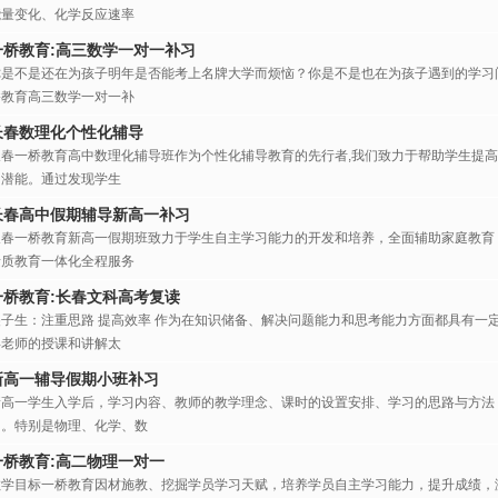
能量变化、化学反应速率
一桥教育:高三数学一对一补习
你是不是还在为孩子明年是否能考上名牌大学而烦恼？你是不是也在为孩子遇到的学习
桥教育高三数学一对一补
长春数理化个性化辅导
长春一桥教育高中数理化辅导班作为个性化辅导教育的先行者,我们致力于帮助学生提高
的潜能。通过发现学生
长春高中假期辅导新高一补习
长春一桥教育新高一假期班致力于学生自主学习能力的开发和培养，全面辅助家庭教育
素质教育一体化全程服务
一桥教育:长春文科高考复读
尖子生：注重思路 提高效率 作为在知识储备、解决问题能力和思考能力方面都具有一
得老师的授课和讲解太
新高一辅导假期小班补习
新高一学生入学后，学习内容、教师的教学理念、课时的设置安排、学习的思路与方法
同。特别是物理、化学、数
一桥教育:高二物理一对一
教学目标一桥教育因材施教、挖掘学员学习天赋，培养学员自主学习能力，提升成绩，