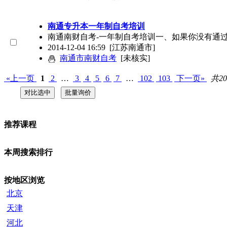
南通专升本一年制自考培训
南通南财自考-一年制自考培训一、如果你没有通
2014-12-04 16:59
[江苏南通市]
南通市南财自考
[未核实]
«上一页
1
2
…
3
4
5
6
7
…
102
103
下一页»
共20
推荐课程
本周搜索排行
按地区浏览
北京
天津
河北