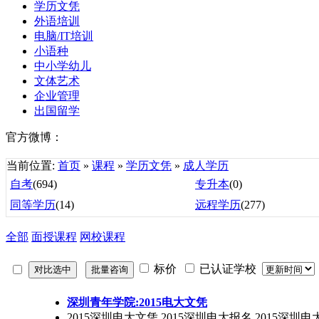
学历文凭
外语培训
电脑/IT培训
小语种
中小学幼儿
文体艺术
企业管理
出国留学
官方微博：
当前位置:
首页
»
课程
»
学历文凭
»
成人学历
自考
(694)
专升本
(0)
同等学历
(14)
远程学历
(277)
全部
面授课程
网校课程
标价
已认证学校
深圳青年学院:2015电大文凭
2015深圳电大文凭 2015深圳电大报名 2015深