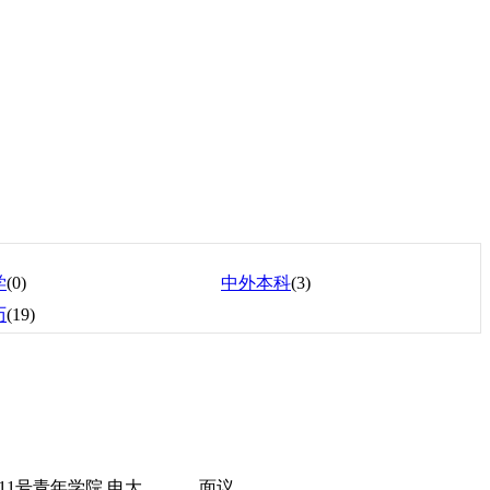
学
(0)
中外本科
(3)
历
(19)
路11号青年学院 电大
面议