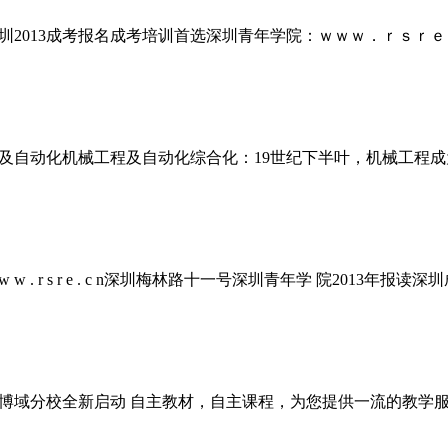
圳2013成考报名成考培训首选深圳青年学院：ｗｗｗ．ｒｓｒｅ．
程及自动化机械工程及自动化综合化：19世纪下半叶，机械工程
. r s r e . c n深圳梅林路十一号深圳青年学 院2013年报读
育博域分校全新启动 自主教材，自主课程，为您提供一流的教学