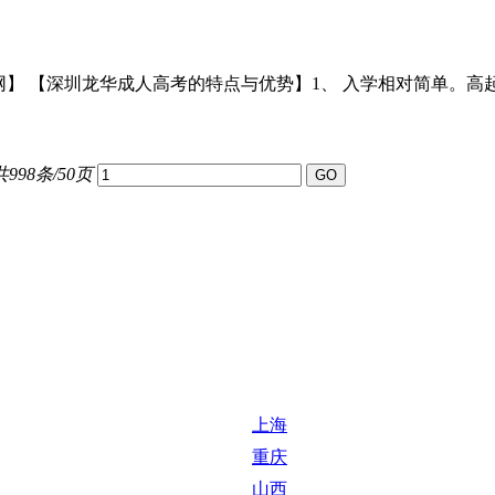
网】 【深圳龙华成人高考的特点与优势】1、 入学相对简单。高
共998条/50页
上海
重庆
山西