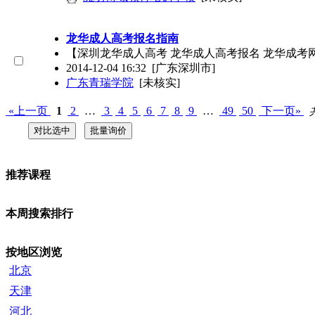
龙华成人高考报名指南
【深圳龙华成人高考 龙华成人高考报名 龙华成考
2014-12-04 16:32
[广东深圳市]
广东青瑞学院
[未核实]
«上一页
1
2
…
3
4
5
6
7
8
9
…
49
50
下一页»
推荐课程
本周搜索排行
按地区浏览
北京
天津
河北