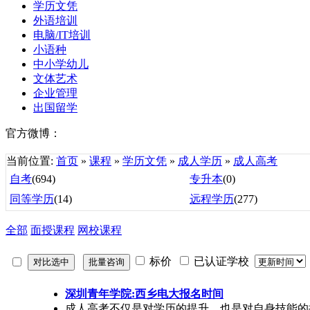
学历文凭
外语培训
电脑/IT培训
小语种
中小学幼儿
文体艺术
企业管理
出国留学
官方微博：
当前位置:
首页
»
课程
»
学历文凭
»
成人学历
»
成人高考
自考
(694)
专升本
(0)
同等学历
(14)
远程学历
(277)
全部
面授课程
网校课程
标价
已认证学校
深圳青年学院:西乡电大报名时间
成人高考不仅是对学历的提升，也是对自身技能的