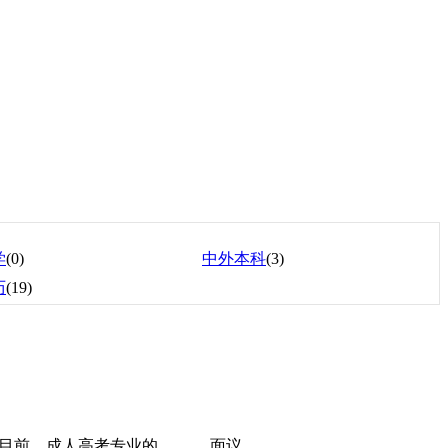
学
(0)
中外本科
(3)
历
(19)
目前，成人高考专业的
面议