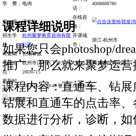
学 费：
电询
4008888780
话：
在线咨
返 现：
请咨询
课程详细说明
询：
招生学
杭州聚梦教育咨询有限
开课城
浙江-杭州市
校：
公司
市：
如果您只会photoshop/d
有效期：
长期有效
推广，那么就来聚梦运营
培训地
杭州市江干区下沙六号大街452号科技企业孵化器
点：
2#D0715
更新时
课程内容：直通车、钻展
2014-11-30 18:40 被关注次数:6396
间：
钻展和直通车的点击率、
数据进行分析，诊断，如