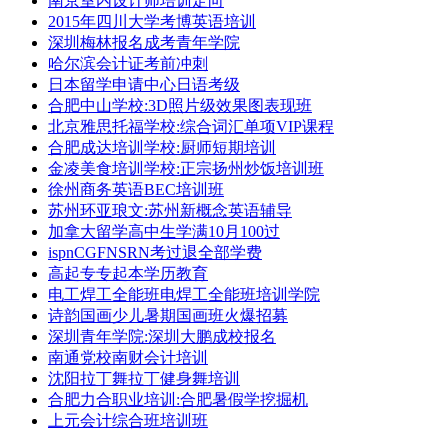
南京室内设计师培训定向
2015年四川大学考博英语培训
深圳梅林报名成考青年学院
哈尔滨会计证考前冲刺
日本留学申请中心日语考级
合肥中山学校:3D照片级效果图表现班
北京雅思托福学校:综合词汇单项VIP课程
合肥成达培训学校:厨师短期培训
金凌美食培训学校:正宗扬州炒饭培训班
徐州商务英语BEC培训班
苏州环亚琅文:苏州新概念英语辅导
加拿大留学高中生学满10月100过
ispnCGFNSRN考过退全部学费
高起专专起本学历教育
电工焊工全能班电焊工全能班培训学院
诗韵国画少儿暑期国画班火爆招募
深圳青年学院:深圳大鹏成校报名
南通党校南财会计培训
沈阳拉丁舞拉丁健身舞培训
合肥力合职业培训:合肥暑假学挖掘机
上元会计综合班培训班