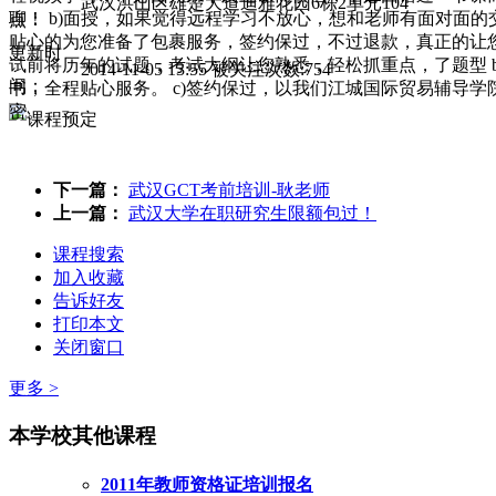
武汉洪山区雄楚大道迪雅花园6栋2单元104
聊！ b)面授，如果觉得远程学习不放心，想和老师有面对面
点：
贴心的为您准备了包裹服务，签约保过，不过退款，真正的让您无
更新时
试前将历年的试题，考试大纲让您熟悉，轻松抓重点，了题型 
2014-11-05 13:55 被关注次数:754
间：
书，全程贴心服务。 c)签约保过，以我们江城国际贸易辅导
密。
下一篇：
武汉GCT考前培训-耿老师
上一篇：
武汉大学在职研究生限额包过！
课程搜索
加入收藏
告诉好友
打印本文
关闭窗口
更多 >
本学校其他课程
2011年教师资格证培训报名