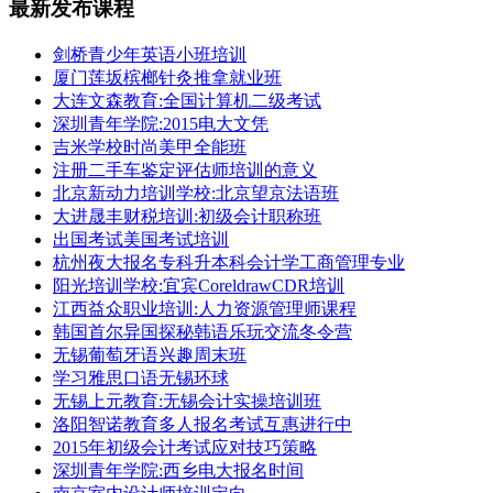
最新发布课程
剑桥青少年英语小班培训
厦门莲坂槟榔针灸推拿就业班
大连文森教育:全国计算机二级考试
深圳青年学院:2015电大文凭
吉米学校时尚美甲全能班
注册二手车鉴定评估师培训的意义
北京新动力培训学校:北京望京法语班
大进晟丰财税培训:初级会计职称班
出国考试美国考试培训
杭州夜大报名专科升本科会计学工商管理专业
阳光培训学校:宜宾CoreldrawCDR培训
江西益众职业培训:人力资源管理师课程
韩国首尔异国探秘韩语乐玩交流冬令营
无锡葡萄牙语兴趣周末班
学习雅思口语无锡环球
无锡上元教育:无锡会计实操培训班
洛阳智诺教育多人报名考试互惠进行中
2015年初级会计考试应对技巧策略
深圳青年学院:西乡电大报名时间