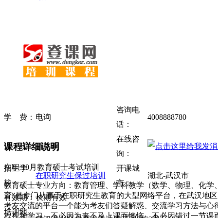
咨询电
学 费：
电询
4008888780
话：
在线咨
课程详细说明
返 现：
请咨询
询：
在职 10月教育硕士考试培训
招生学
开课城
在职研究生保过培训
湖北-武汉市
校：
市：
教育硕士专业方向：教育管理、学科教学（数学、物理、化学
育”是专门从事于在职研究生教育的大型网络平台，在武汉地
有效期：
长期有效
考友交流的平台一个能为考友们答疑解惑、交流学习方法与心得
培训地
程视频学习，不必因为来不及上课而懊恼，不必因错过一节课