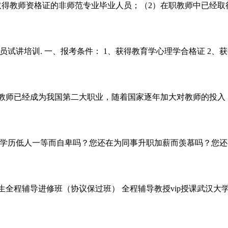
未取得教师资格证的非师范专业毕业人员；（2）在职教师中已经
人员试讲培训. 一、报考条件： 1、获得教育学心理学合格证 2、
，教师已经成为我国第二大职业，随着国家逐年加大对教师的投
学历低人一等而自卑吗？您还在为同事升职加薪而羡慕吗？您还在为
程辅导进修班（协议保过班） 全程辅导教授vip授课武汉大学 