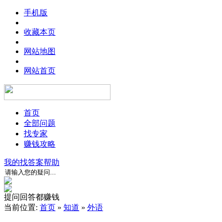
手机版
收藏本页
网站地图
网站首页
首页
全部问题
找专家
赚钱攻略
我的找答案
帮助
提问回答都赚钱
当前位置:
首页
»
知道
»
外语