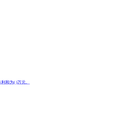
和为( )万元。