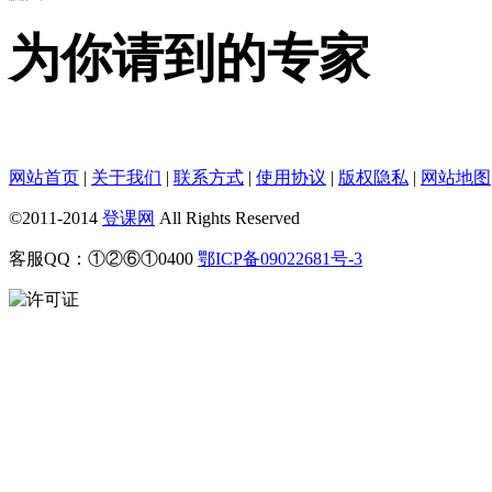
vertes
回答问题
1、某公司以单利方
为你请到的专家
式一次性借入资金2000万元，借款
期限3年，...
tonglingqianxun
回答问题
1、某公司
以单利方式一次性借入资金2000万
网站首页
|
关于我们
|
联系方式
|
使用协议
|
版权隐私
|
网站地图
元，借款期限3年，...
©2011-2014
登课网
All Rights Reserved
客服QQ：①②⑥①0400
鄂ICP备09022681号-3
whjzfy
回答问题
什么时候开始英语
启蒙更好？