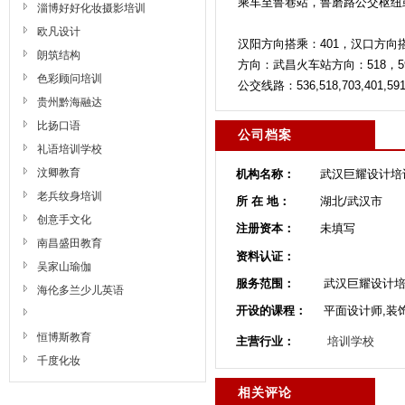
乘车至鲁巷站，鲁磨路公交枢纽
淄博好好化妆摄影培训
欧凡设计
汉阳方向搭乘：401，汉口方向搭乘：
朗筑结构
方向：武昌火车站方向：518，59
色彩顾问培训
公交线路：536,518,703,401,591,
贵州黔海融达
比扬口语
公司档案
礼语培训学校
汶卿教育
机构名称：
武汉巨耀设计培
老兵纹身培训
所 在 地：
湖北/武汉市
创意手文化
注册资本：
未填写
南昌盛田教育
资料认证：
吴家山瑜伽
服务范围：
武汉巨耀设计培
海伦多兰少儿英语
开设的课程：
平面设计师,装
恒博斯教育
主营行业：
培训学校
千度化妆
相关评论