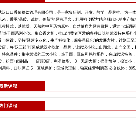
武汉口口香传餐饮管理有限公司，是一家集研制、开发、教学、品牌推广为一体
以来，秉承“品质、诚信、创新”的经营理念，利用祖传配方结合现代化的生产
流程模式，以优质、天然的中草药为原料，自然健康为经营目标，通过市场调研
镇”热干面系列小吃。集众香之和，推出消费者喜爱的多种口味的武汉特色系列
养与建设，坚持“经营专业化，生产科技化，服务星级化”的发展方针，计划三至五
卖店，将“汉三镇”打造成武汉小吃第一品牌，让武汉小吃走出湖北，走向全国，将
特色品种：集中武汉的三大小吃，热干面，豆皮和鸭脖系列，突出武汉特色，抢
卖，粉面+卤制品，一店顶3店，利润倍增。 3 无需大厨：操作简单，投资小，
制调料，口味保证 5 区域保护：区域代理制，独家经营利润高 公交线路：805.581
最新课程
热门课程