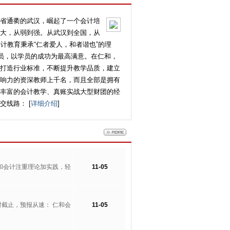
省通衢的武汉，崛起了一个会计培
大，从弱到强。从武汉到全国，从
计教育秉承“仁者爱人，和者谐也”的理
学员，以学员的成功为最高满意。在仁和，
打造行业标准，不断提升教学品质，建立
响力的资深教师上千名，而且全部是拥有
丰富的会计教学、真账实战大型财团的经
线路： [
详细介绍
]
和会计注重理论加实践，轻
11-05
时截止，预报从速： 仁和会
11-05