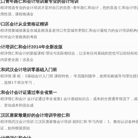
汉口青年路仁和会计培训最专业的会计培训
课程详情选专业的会计培训才是对自己的负责--青年路仁和会计，您的首选 仁和会计
实用性强，课程饱满全
乔口区会计从业资格证精讲
课程详情襄城保康县谷城县南漳县老河口市宜城市枣阳仁和会计最给力的会计培训机构
有针对会计资格类的考前
会计培训仁和会计2014年全新改版
课程详情仁和会计的新版课程 理论与实际相结合，让没有任何基础的您也可以轻轻松
习内容更全面！涉及企
仁和武汉会计培训零基础入门班
课程详情 课 程： 0基础会计入门班 课程特色： 学员随到随学，老师实账辅导与理论
班，选择1个班次学习，
仁和会计会计证通过率全省第一
课程详情仁和会计 会计证通过率全省第1 会计基础知识点：成本的分类通常情况下，
本、变动成本和混合成
江汉区唐家墩最好的会计培训学校仁和
课程详情武汉会计培训 江汉区唐家墩会计培训 就到仁和 学习内容： 1、教你认识各
凭证，如何根据原始