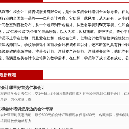
武汉市仁和会计工商咨询服务有限公司，是中国实战会计培训全国领导者。在九
训行业的全国第一品牌——仁和会计教育。它历经十载风雨，从无到有，从小到
一间教室到百校分布，从一个老师到千名精才。从数名学员到50万学员。仁和会
念，以“仁爱和谐”为企业的最高宗旨。以人为本，因材施教。爱护学员、关心
学员不止学在仁和，而且爱在仁和，感动在仁和。仁和会计教育建校伊始就努力
资深名师团队。学校除特邀中国顶极会计权威名师以外，还不断签约具有行业影
高级职称的高级讲师、注册会计师、注册资产评估师、注册税务师等，他们均有
验，能满足各类会计专业培训的教学需求。在仁和，学员除了成才还有成功。公交
最新课程
学会计哪里好首选仁和会计
课程详情学会计去仁和，交1份钱上3个班次0基础想成为财务经理就到仁和学会计，仁
松考证，强化实操，选
仁和会计培训您身边的会计专家
现会计证限时优惠活动，原价600元的会计证课程现在仅需480元，名额有限，活动随
计培训建校伊始就努力