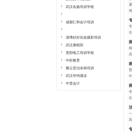
厦
武汉名扬培训学校
地
成都仁和会计培训
专
淄博好好化妆摄影培训
武汉康稻田
贵阳电工培训学校
中听教育
雅云堂治未病培训
普
武汉华鸿晟业
中
中贤会计
专