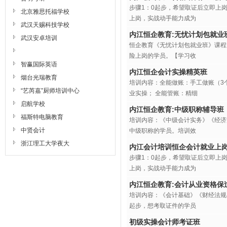
步骤1：0起步，希望取证后立即上
北京雅思托福学校
上岗，实战动手能力成为
武汉天赐科技学校
内江恒企教育:无忧计划包就业
武汉安卓培训
恒企教育《无忧计划包就业班》课程
险上岗的学员。【学习收
智赢国际英语
内江恒企会计实操精英班
烟台光瑞教育
培训内容：全能做账：手工做账（3
“艺芮嘉”厨师培训中心
业实操； 全能管账：精细
启航学校
内江恒企教育:中级职称辅导班
福斯特电脑教育
培训内容：《中级会计实务》《经济
中贤会计
中级职称的学员。培训效
浙江理工大学夜大
内江会计培训恒企会计就业上
步骤1：0起步，希望取证后立即上
上岗，实战动手能力成为
内江恒企教育:会计从业资格保
培训内容：《会计基础》《财经法规
起步，想考取证件的学员
初级实操会计师考证班