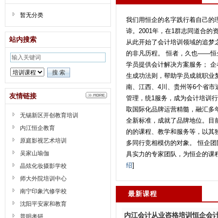
暂无分类
我们用恒企的名字践行着自己的
谛。2001年，在1群志同道合
站内搜索
从此开始了会计培训领域的追梦
的非凡历程。 恒者，久也——
学员提供会计解决方案服务； 
生成功法则，帮助学员成就职业
南、江西、4川、贵州等6个省市
友情链接
管理，统1服务，成为会计培训
取国际化品牌运营精髓，融汇多
无锡新区开创教育培训
全新标准，成就了品牌地位。目
内江恒企教育
的的课程、教学和服务等，以其
原庭影视艺术培训
多同行竞相模仿的对象。 恒企
吴家山瑜伽
具实力的专家团队，为恒企的课程
绍
]
晶炫化妆摄影学校
师大外院培训中心
南宁印象汽修学校
最新课程
沈阳平安家和教育
内江会计从业咨格培训恒企会
普明考研