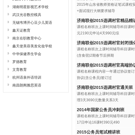
2015年山东省教师资格证笔试课
湖南明星影视艺术学校
+面试现行大纲要求辅导
武汉光谷数控模具
济南联创2015选调村官精品精
无锡韦博开心豆少儿英语
课程名称班次上课时间辅导科目课时辅导
鑫天证教育
元2190元申论4天990元综
南京在职教育中心
济南联创2015选调村官封闭强
鑫天使美容美发化妆学校
课程名称班次上课时间辅导科目课时辅
中华保健养生学会
(含食宿)2期春节后择期
罗德教育
济南联创2015选调村官高端协
文育教育
课程名称课程内容一年通过协议签订
杭州语泉外语培训
协议(含公务员)签订过
南昌朗阁雅思英语
济南联创2015选调村官通关班
课程名称班次上课时间辅导科目课时辅导
理3天3690元数量关系3天
2014年国家公务员冲刺班
课程名称班次上课时间辅导科目课时面
17日申论16课时390元490
2015公务员笔试精讲班