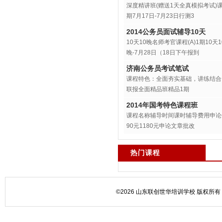
深度精讲班(赠送1天全真模拟考试
期7月17日-7月23日行测3
2014公务员面试辅导10天
10天10晚名师考官课程(A)1期1
晚-7月28日（18日下午报到
济南公务员考试笔试
课程特色：全面夯实基础，讲练结合
联报全面精品班精品1期
2014年国考特色课程班
课程名称辅导时间课时辅导费用申论做题能
90元1180元申论文章批改
热门课程
©2026 山东联创世华培训学校 版权所