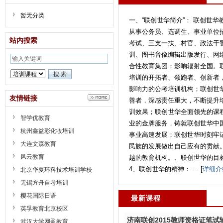
暂无分类
一、“联创世华简介”： 联创世华
从事公务员、选调生、事业单位
站内搜索
考试、三支一扶、村官、政法干
训、图书音像编辑出版发行、网
合性教育集团；影响辐射全国。
培训的开拓者、领跑者、创新者
影响力的公考培训机构；联创世
友情链接
善者，深感责任重大，不断提升
训效果；联创世华全面领先的课
智学优教育
业的金牌服务，铸就联创世华中
杭州鑫益彩化妆培训
事业高速发展；联创世华时刻牢
大连文森教育
民族的发展做出自己应有的贡献。
风云教育
越的教育机构。、联创世华的目标
4、联创世华的精神： ... [
详细介
北京华夏环科技术培训学校
无锡方舟自考培训
樱花国际日语
最新课程
英孚教育北京校区
济南联创2015教师资格证笔试
武汉大学网盈教育