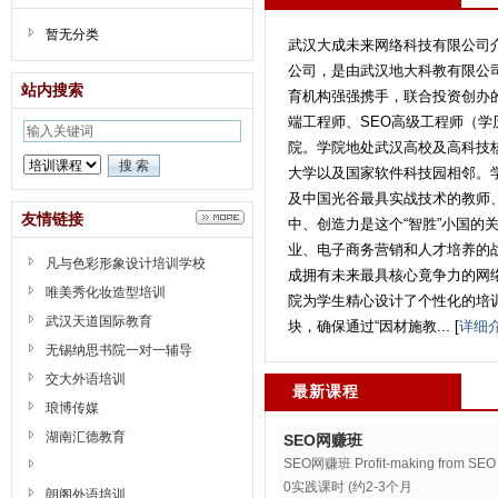
暂无分类
武汉大成未来网络科技有
公司，是由武汉地大科教有限公
站内搜索
育机构强强携手，联合投资创办
端工程师、SEO高级工程师（学
院。学院地处武汉高校及高科技
大学以及国家软件科技园相邻。
及中国光谷最具实战技术的教师
友情链接
中、创造力是这个“智胜”小国的
业、电子商务营销和人才培养
凡与色彩形象设计培训学校
成拥有未来最具核心竟争力的网
唯美秀化妆造型培训
院为学生精心设计了个性化的培
武汉天道国际教育
块，确保通过“因材施教... [
详细
无锡纳思书院一对一辅导
交大外语培训
最新课程
琅博传媒
湖南汇德教育
SEO网赚班
SEO网赚班 Profit-making fr
0实践课时 (约2-3个月
朗阁外语培训