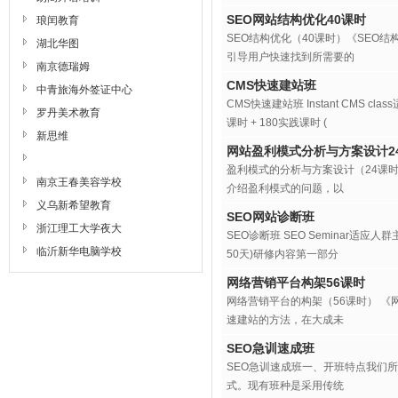
SEO网站结构优化40课时
琅闰教育
SEO结构优化（40课时）《SE
湖北华图
引导用户快速找到所需要的
南京德瑞姆
CMS快速建站班
中青旅海外签证中心
CMS快速建站班 Instant CMS 
罗丹美术教育
课时 + 180实践课时 (
新思维
网站盈利模式分析与方案设计2
盈利模式的分析与方案设计（24课
南京王春美容学校
介绍盈利模式的问题，以
义乌新希望教育
SEO网站诊断班
浙江理工大学夜大
SEO诊断班 SEO Seminar适应人
临沂新华电脑学校
50天)研修内容第一部分
网络营销平台构架56课时
网络营销平台的构架（56课时） 
速建站的方法，在大成未
SEO急训速成班
SEO急训速成班一、开班特点我们
式。现有班种是采用传统