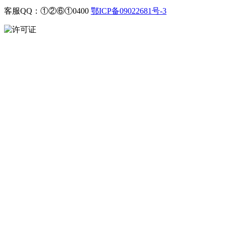
客服QQ：①②⑥①0400
鄂ICP备09022681号-3