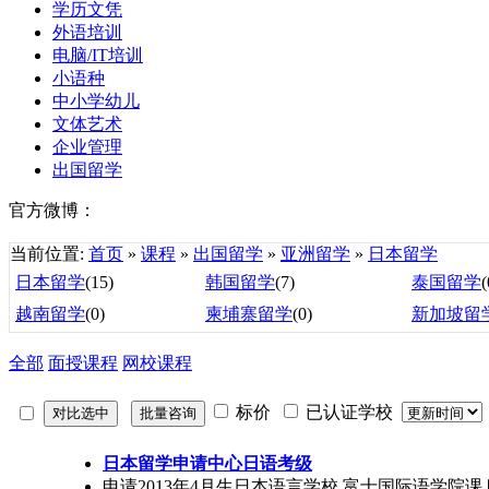
学历文凭
外语培训
电脑/IT培训
小语种
中小学幼儿
文体艺术
企业管理
出国留学
官方微博：
当前位置:
首页
»
课程
»
出国留学
»
亚洲留学
»
日本留学
日本留学
(15)
韩国留学
(7)
泰国留学
(
越南留学
(0)
柬埔寨留学
(0)
新加坡留
全部
面授课程
网校课程
标价
已认证学校
日本留学申请中心日语考级
申请2013年4月生日本语言学校 富士国际语学院