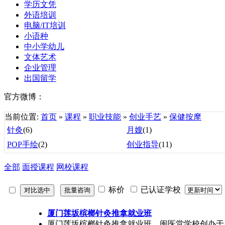
学历文凭
外语培训
电脑/IT培训
小语种
中小学幼儿
文体艺术
企业管理
出国留学
官方微博：
当前位置:
首页
»
课程
»
职业技能
»
创业手艺
»
保健按摩
针灸
(6)
月嫂
(1)
POP手绘
(2)
创业指导
(11)
全部
面授课程
网校课程
标价
已认证学校
厦门莲坂槟榔针灸推拿就业班
厦门莲坂槟榔针灸推拿就业班。闽医堂学校创办于