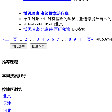
博医瑞康:高级推拿治疗班
招生对象：针对有基础的学员，想进修提升自己的
2014-12-04 10:54
[北京]
博医瑞康(北京)中医研究院
[未核实]
«上一页
1
2
…
3
4
5
6
7
…
8
9
下一页»
共163条/
推荐课程
本周搜索排行
按地区浏览
北京
天津
河北