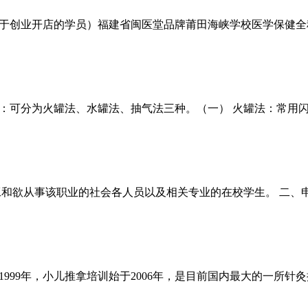
适合于创业开店的学员）福建省闽医堂品牌莆田海峡学校医学保健
：可分为火罐法、水罐法、抽气法三种。（一） 火罐法：常用
工和欲从事该职业的社会各人员以及相关专业的在校学生。 二、申
999年，小儿推拿培训始于2006年，是目前国内最大的一所针