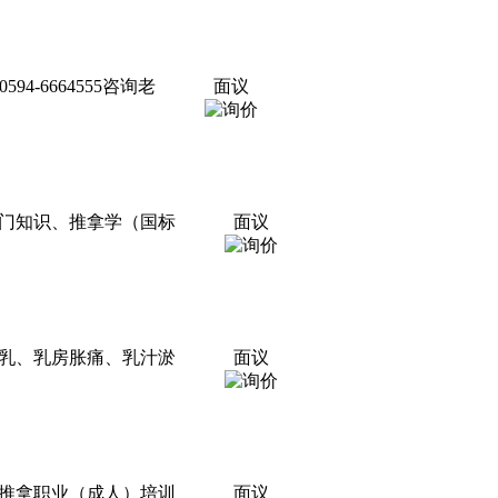
94-6664555咨询老
面议
门知识、推拿学（国标
面议
乳、乳房胀痛、乳汁淤
面议
灸推拿职业（成人）培训
面议